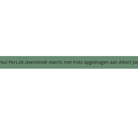
aul Pers.
De zeventiende man?
is met trots opgedragen aan Albert J